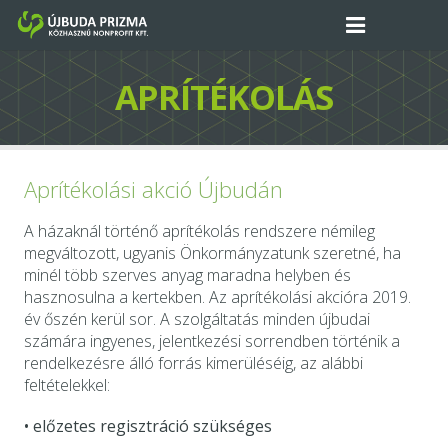
Kezdőlap
APRÍTÉKOLÁS
Projektek
Tevékenységeink
Aprítékolási akció Újbudán
Rólunk
A házaknál történő aprítékolás rendszere némileg
megváltozott, ugyanis Önkormányzatunk szeretné, ha
Kapcsolat
minél több szerves anyag maradna helyben és
hasznosulna a kertekben. Az aprítékolási akcióra 2019.
Közérdekű adatok
év őszén kerül sor. A szolgáltatás minden újbudai
számára ingyenes, jelentkezési sorrendben történik a
rendelkezésre álló forrás kimerüléséig, az alábbi
feltételekkel:
• előzetes regisztráció szükséges