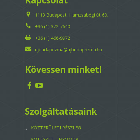
Kapcsolat
1113 Budapest, Hamzsabégi út 60.
+36 (1) 372-7640
+36 (1) 466-9972
ujbudaprizma@ujbudaprizma.hu
Kövessen minket!
Szolgáltatásaink
KÖZTERÜLETI RÉSZLEG
KÖTÉSZET – NYOMDA