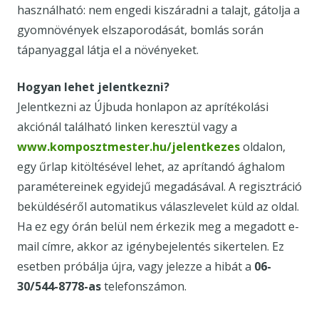
használható: nem engedi kiszáradni a talajt, gátolja a
gyomnövények elszaporodását, bomlás során
tápanyaggal látja el a növényeket.
Hogyan lehet jelentkezni?
Jelentkezni az Újbuda honlapon az aprítékolási
akciónál található linken keresztül vagy a
www.komposztmester.hu/jelentkezes
oldalon,
egy űrlap kitöltésével lehet, az aprítandó ághalom
paramétereinek egyidejű megadásával. A regisztráció
beküldéséről automatikus válaszlevelet küld az oldal.
Ha ez egy órán belül nem érkezik meg a megadott e-
mail címre, akkor az igénybejelentés sikertelen. Ez
esetben próbálja újra, vagy jelezze a hibát a
06-
30/544-8778-as
telefonszámon.