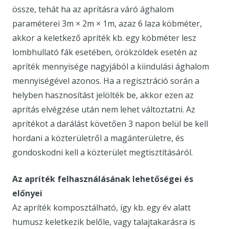
össze, tehát ha az aprításra váró ághalom
paraméterei 3m × 2m × 1m, azaz 6 laza köbméter,
akkor a keletkező apríték kb. egy köbméter lesz
lombhullató fák esetében, örökzöldek esetén az
apríték mennyisége nagyjából a kiindulási ághalom
mennyiségével azonos. Ha a regisztráció során a
helyben hasznosítást jelölték be, akkor ezen az
aprítás elvégzése után nem lehet változtatni. Az
aprítékot a darálást követően 3 napon belül be kell
hordani a közterületről a magánterületre, és
gondoskodni kell a közterület megtisztításáról.
Az apríték felhasználásának lehetőségei és
előnyei
Az apríték komposztálható, így kb. egy év alatt
humusz keletkezik belőle, vagy talajtakarásra is