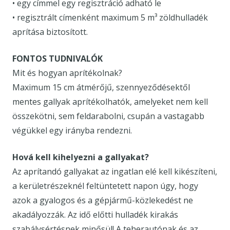
• egy címmel egy regisztráció adható le
• regisztrált címenként maximum 5 m³ zöldhulladék
aprítása biztosított.
FONTOS TUDNIVALÓK
Mit és hogyan aprítékolnak?
Maximum 15 cm átmérőjű, szennyeződésektől
mentes gallyak aprítékolhatók, amelyeket nem kell
összekötni, sem feldarabolni, csupán a vastagabb
végükkel egy irányba rendezni.
Hová kell kihelyezni a gallyakat?
Az aprítandó gallyakat az ingatlan elé kell kikészíteni,
a kerületrészeknél feltüntetett napon úgy, hogy
azok a gyalogos és a gépjármű-közlekedést ne
akadályozzák. Az idő előtti hulladék kirakás
szabálysértésnek minősül! A teherautónak és az