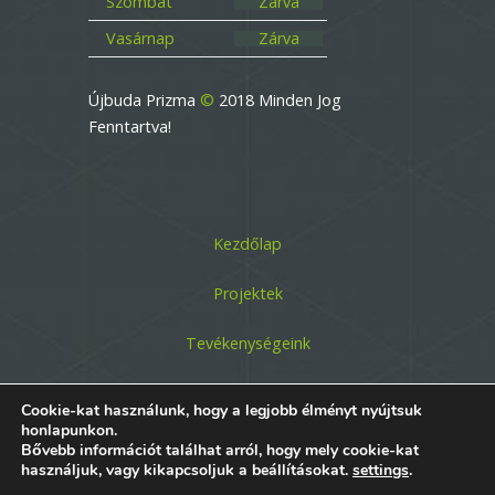
Szombat
Zárva
Vasárnap
Zárva
Újbuda Prizma
©
2018 Minden Jog
Fenntartva!
Kezdőlap
Projektek
Tevékenységeink
Rólunk
Cookie-kat használunk, hogy a legjobb élményt nyújtsuk
honlapunkon.
Kapcsolat
Bővebb információt találhat arról, hogy mely cookie-kat
használjuk, vagy kikapcsoljuk a beállításokat.
settings
.
Közérdekű adatok